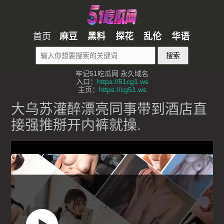
首页
麻豆
黑料
探花
乱伦
华语
搜索
牢记51吃瓜网 永久域名
入口：
https://51cg1.ws
主页：
https://cg51.ws
大乌苏灌醉漂亮同事带到酒店直
接强推掰开内裤就操.